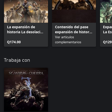
La expansión de
Contenido del pase
Expan
historia La desolación
expansión de historia
La E
de Mordor
de Sombras de
Ver artículos
Galad
Q174.00
Guerra™
complementarios
Q129
Trabaja con