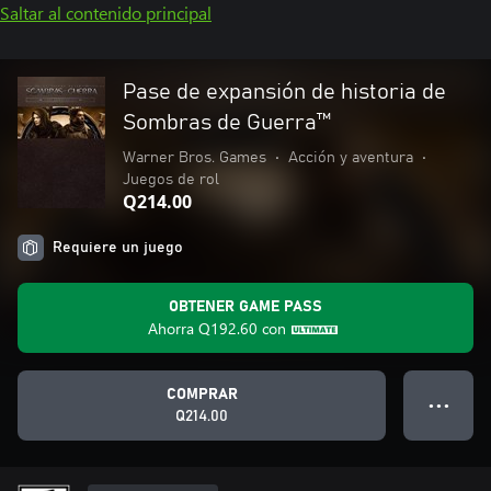
Saltar al contenido principal
Pase de expansión de historia de
Sombras de Guerra™
Warner Bros. Games
•
Acción y aventura
•
Juegos de rol
Q214.00
Requiere un juego
OBTENER GAME PASS
Ahorra
Q192.60
con
COMPRAR
● ● ●
Q214.00