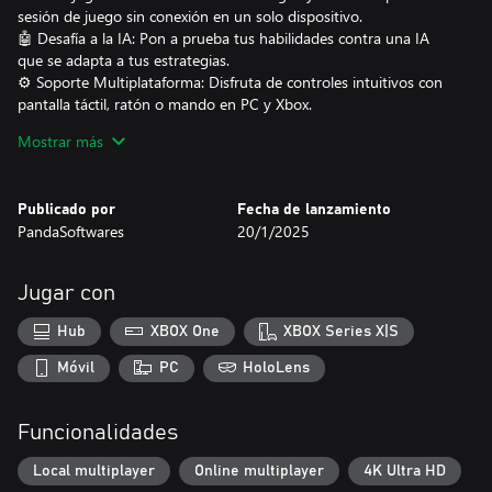
sesión de juego sin conexión en un solo dispositivo.
🤖 Desafía a la IA: Pon a prueba tus habilidades contra una IA
que se adapta a tus estrategias.
⚙️ Soporte Multiplataforma: Disfruta de controles intuitivos con
pantalla táctil, ratón o mando en PC y Xbox.
Mostrar más
📜 Cómo Jugar:
Lanza los dados y mueve tus fichas desde la zona de inicio hasta
Publicado por
Fecha de lanzamiento
el "HOGAR" antes que tus oponentes.
PandaSoftwares
20/1/2025
Un 6 desbloquea tus fichas y te da un turno adicional.
Derriba estratégicamente las fichas de tus oponentes para ganar
movimientos extra y asegurar la victoria.
Jugar con
💡 Por Qué Elegir Parchisi Friends:
Hub
XBOX One
XBOX Series X|S
Sin Distracciones: Sin anuncios, sin compras dentro de la
Móvil
PC
HoloLens
aplicación y sin recopilación de datos, solo pura diversión.
Soporte Multiplataforma: Optimizado para PC y Xbox, con
Funcionalidades
compatibilidad total con mandos.
Diversión Infinita: Relájate con amigos o mejora tus habilidades
Local multiplayer
Online multiplayer
4K Ultra HD
estratégicas con infinitas posibilidades de juego.