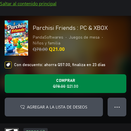
Saltar al contenido principal
Parchisi Friends : PC & XBOX
PandaSoftwares
•
Juegos de mesa
•
Niños y familia
Q78.00
Q21.00
Con descuento: ahorra Q57.00, finaliza en 23 días
COMPRAR
Q78.00
Q21.00
AGREGAR A LA LISTA DE DESEOS
● ● ●