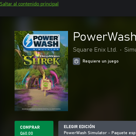
Saltar al contenido principal
PowerWash 
Square Enix Ltd.
•
Sim
Requiere un juego
ELEGIR EDICIÓN
COMPRAR
PowerWash Simulator - Paquete espe
Q60.00