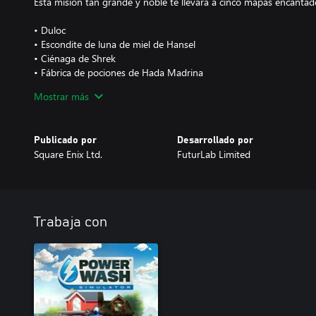
Esta misión tan grande y noble te llevará a cinco mapas encantad
• Duloc
• Escondite de luna de miel de Hansel
• Ciénaga de Shrek
• Fábrica de pociones de Hada Madrina
• Fortaleza de la dragona
Mostrar más
¡En pie, limpiador! Te nombraron oficialmente caballero de brillan
suciedad incrustada en este paquete especial porque es una tarea
Publicado por
Desarrollado por
héroe de verdad. ¡El paquete especial de Shrek incluye un modelo
Square Enix Ltd.
FuturLab Limited
personalizado con una hidrolimpiadora de espada para que pueda
Trabaja con