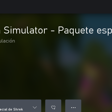
Simulator - Paquete esp
ulación
● ● ●
cial de Shrek