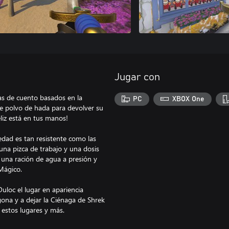
Jugar con
as de cuento basados en la
PC
XBOX One
e polvo de hada para devolver su
eliz está en tus manos!
iedad es tan resistente como las
na pizca de trabajo y una dosis
 una ración de agua a presión y
Mágico.
Duloc el lugar en apariencia
gona y a dejar la Ciénaga de Shrek
 estos lugares y más.