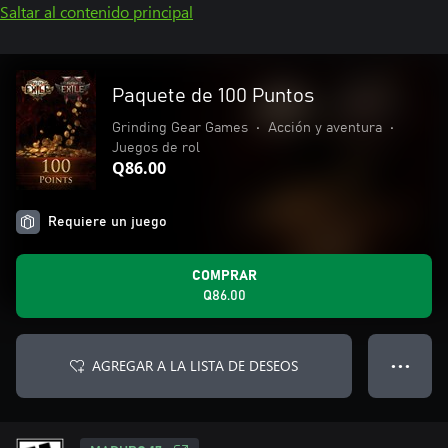
Saltar al contenido principal
Paquete de 100 Puntos
Grinding Gear Games
•
Acción y aventura
•
Juegos de rol
Q86.00
Requiere un juego
COMPRAR
Q86.00
AGREGAR A LA LISTA DE DESEOS
● ● ●