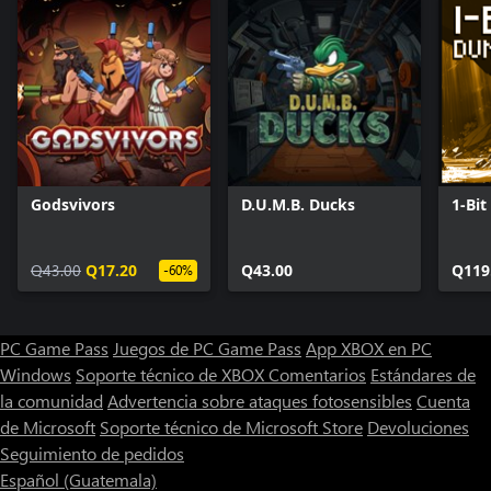
Godsvivors
D.U.M.B. Ducks
1-Bi
Q43.00
Q17.20
Q43.00
Q119
-60%
PC Game Pass
Juegos de PC Game Pass
App XBOX en PC
Windows
Soporte técnico de XBOX
Comentarios
Estándares de
la comunidad
Advertencia sobre ataques fotosensibles
Cuenta
de Microsoft
Soporte técnico de Microsoft Store
Devoluciones
Seguimiento de pedidos
Español (Guatemala)