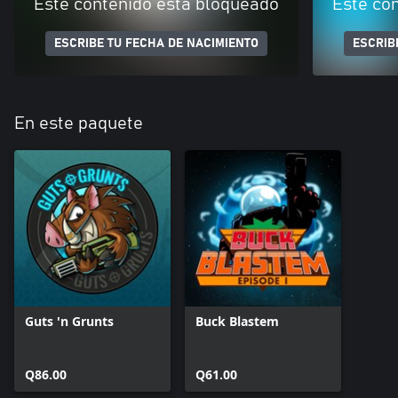
Este contenido está bloqueado
Este co
ESCRIBE TU FECHA DE NACIMIENTO
ESCRIB
En este paquete
Guts 'n Grunts
Buck Blastem
Q86.00
Q61.00