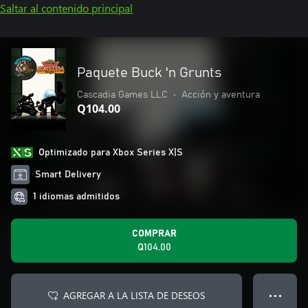
Saltar al contenido principal
Paquete Buck 'n Grunts
Cascadia Games LLC
•
Acción y aventura
Q104.00
Optimizado para Xbox Series X|S
Smart Delivery
1 idiomas admitidos
COMPRAR
Q104.00
AGREGAR A LA LISTA DE DESEOS
● ● ●