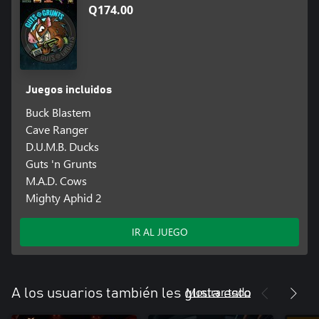
Q174.00
Juegos incluidos
Buck Blastem
Cave Ranger
D.U.M.B. Ducks
Guts 'n Grunts
M.A.D. Cows
Mighty Aphid 2
IR AL JUEGO
Mostrar todo
A los usuarios también les gusta esto