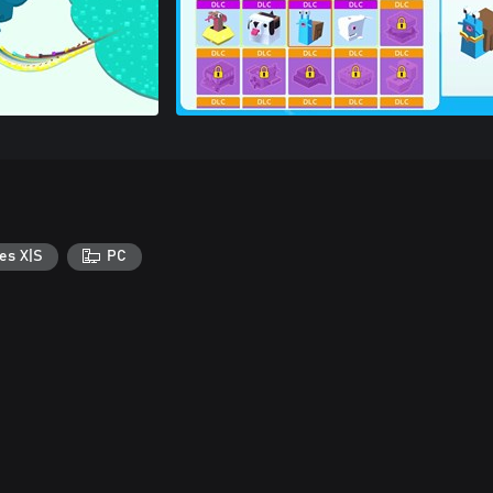
es X|S
PC