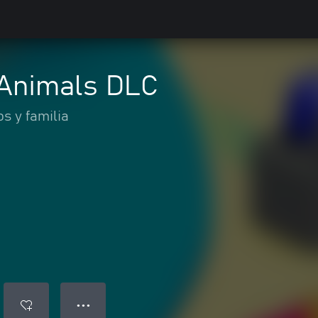
 Animals DLC
os y familia
● ● ●