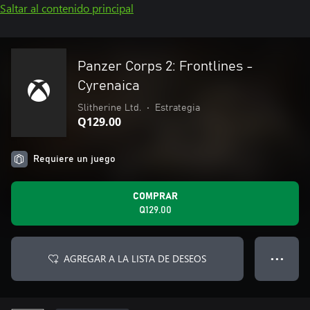
Saltar al contenido principal
Panzer Corps 2: Frontlines -
Cyrenaica
Slitherine Ltd.
•
Estrategia
Q129.00
Requiere un juego
COMPRAR
Q129.00
AGREGAR A LA LISTA DE DESEOS
● ● ●