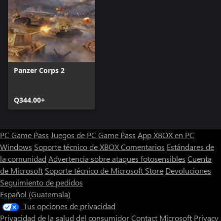
cada unidad con precisión. Participa en misiones diversas,
completa objetivos adicionales y experimenta los efectos de las
decisiones que tomes a través de diversos escenarios.
Gracias a una IA que se adapta a tu rendimiento y a un sistema
de misiones dinámico, sentirás que cada partida te ofrece
experiencias y desafíos nuevos.
Prepárate para embarcarte en una odisea táctica en el corazón de
Panzer Corps 2
la campaña del norte de África, donde cada decisión que tomes
determinará el resultado de Panzer Corps 2 Frontlines -
Cyrenaica.
Q344.00+
Aspectos principales
PC Game Pass
Juegos de PC Game Pass
App XBOX en PC
Dos campañas en una: Maneja tanto a las fuerzas italianas como
a las británicas a través de dos campañas únicas.
Windows
Soporte técnico de XBOX
Comentarios
Estándares de
Nuevas unidades italianas: Despliega la Moto Guzzi TriAlce, a los
la comunidad
Advertencia sobre ataques fotosensibles
Cuenta
paracaidistas «Ascari del Cielo» y la versátil artillería 65/17 M13.
de Microsoft
Soporte técnico de Microsoft Store
Devoluciones
Nuevas unidades británicas: Comanda unidades icónicas como el
Seguimiento de pedidos
biplano Gloster Gladiator y el automóvil blindado Rolls-Royce.
Español (Guatemala)
Jugabilidad dinámica: Conquista, defiende, resiste y escapa a lo
largo de misiones con diversos objetivos y mecánicas.
Tus opciones de privacidad
Tormentas de arena del desierto: Adáptate a las desafiantes
Privacidad de la salud del consumidor
Contact Microsoft
Privacy