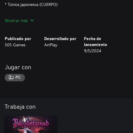
* Túnica japonesca (CUERPO)
* Sarashi (ACCESORIO)
Mostrar más
* Máscara de usagi (ACCESORIO)
Publicado por
Desarrollado por
Fecha de
* Tormenta de sakura (FRAGMENTO)
505 Games
ArtPlay
lanzamiento
9/5/2024
Jugar con
PC
Trabaja con