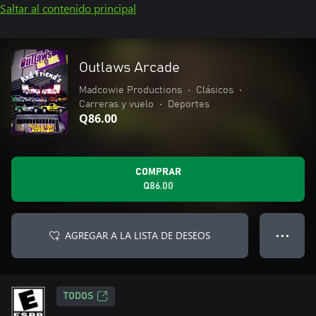
Saltar al contenido principal
Outlaws Arcade
Madcowie Productions
•
Clásicos
•
Carreras y vuelo
•
Deportes
Q86.00
COMPRAR
Q86.00
AGREGAR A LA LISTA DE DESEOS
● ● ●
TODOS