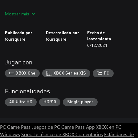
Austin Lee – Artist
Mostrar más
Christopher Saenz – Programmer / Narrative and Level Designer
Publicado por
Desarrollado por
Fecha de
Alden Sumstad – Artist / Scene Designer
foursquare
foursquare
lanzamiento
6/12/2021
Remus Wong – Programmer
Taylor Wood – Audio and Narrative Designer
Jugar con
XBOX One
XBOX Series X|S
PC
Funcionalidades
4K Ultra HD
HDR10
Single player
PC Game Pass
Juegos de PC Game Pass
App XBOX en PC
Windows
Soporte técnico de XBOX
Comentarios
Estándares de