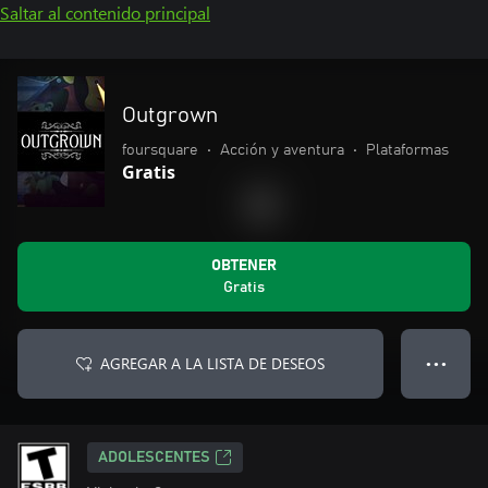
Saltar al contenido principal
Outgrown
foursquare
•
Acción y aventura
•
Plataformas
Gratis
OBTENER
Gratis
AGREGAR A LA LISTA DE DESEOS
● ● ●
ADOLESCENTES