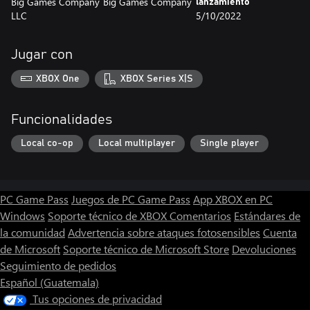
Big Games Company
Big Games Company
lanzamiento
LLC
5/10/2022
Jugar con
XBOX One
XBOX Series X|S
Funcionalidades
Local co-op
Local multiplayer
Single player
PC Game Pass
Juegos de PC Game Pass
App XBOX en PC
Windows
Soporte técnico de XBOX
Comentarios
Estándares de
la comunidad
Advertencia sobre ataques fotosensibles
Cuenta
de Microsoft
Soporte técnico de Microsoft Store
Devoluciones
Seguimiento de pedidos
Español (Guatemala)
Tus opciones de privacidad