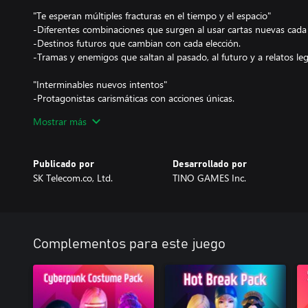
"Te esperan múltiples fracturas en el tiempo y el espacio"
-Diferentes combinaciones que surgen al usar cartas nuevas cada
-Destinos futuros que cambian con cada elección.
-Tramas y enemigos que saltan al pasado, al futuro y a relatos le
"Interminables nuevos intentos"
-Protagonistas carismáticas con acciones únicas.
-Sistema automático de cartas al azar cuando quedan cartas.
Mostrar más
-Diferentes combinaciones de habilidades basadas en cada person
"Todo lo que necesitas es tiempo para disfrutar el juego"
Publicado por
Desarrollado por
Las distintas cartas y enemigos que te encontrarás en tu viaje por
SK Telecom.co, Ltd.
TINO GAMES Inc.
euforia... Todo convergerá y te encontrarás a ti mismo en el futuro
emocionante con sus interminables elecciones y estrategias.
Complementos para este juego