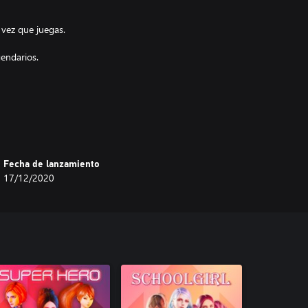
 vez que juegas.
gendarios.
aje.
Fecha de lanzamiento
 el Neoverso, los problemas, la
17/12/2020
. . Disfrute de una victoria