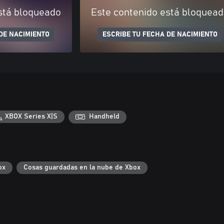
stá bloqueado
Este contenido está bloquea
DE NACIMIENTO
ESCRIBE TU FECHA DE NACIMIENTO
XBOX Series X|S
Handheld
ox
Cosas guardadas en la nube de Xbox