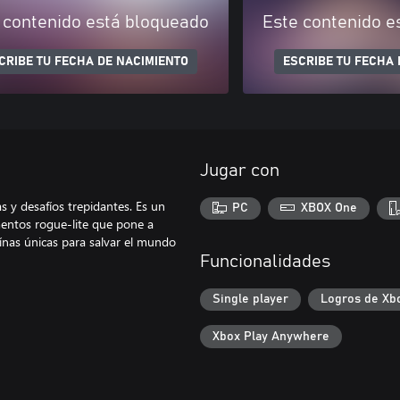
 contenido está bloqueado
Este contenido e
CRIBE TU FECHA DE NACIMIENTO
ESCRIBE TU FECHA 
Jugar con
s y desafíos trepidantes. Es un
PC
XBOX One
mentos rogue-lite que pone a
ínas únicas para salvar el mundo
Funcionalidades
Single player
Logros de Xb
Xbox Play Anywhere