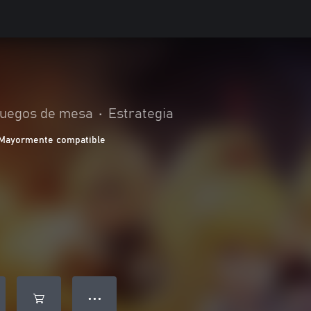
uegos de mesa
•
Estrategia
Mayormente compatible
● ● ●