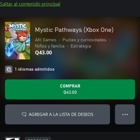
Saltar al contenido principal
Mystic Pathways (Xbox One)
Afil Games
•
Puzles y curiosidades
•
Niños y familia
•
Estrategia
Q43.00
1 idiomas admitidos
COMPRAR
Q43.00
AGREGAR A LA LISTA DE DESEOS
● ● ●