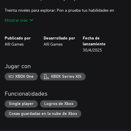
Treinta niveles para explorar: Pon a prueba tus habilidades en
desafíos progresivos y desbloquea piezas únicas y mecánicas
Mostrar más
innovadoras a lo largo del camino.
Tanto si eres un amante de los rompecabezas como si buscas
Publicado por
Desarrollado por
Fecha de
una experiencia mágica, Mystic Pathways cautivará tu mente y tu
Afil Games
Afil Games
lanzamiento
alma.
30/4/2025
¡Prepárate para trazar tu propio camino en un mundo de magia!
Jugar con
XBOX One
XBOX Series X|S
Funcionalidades
Single player
Logros de Xbox
Cosas guardadas en la nube de Xbox