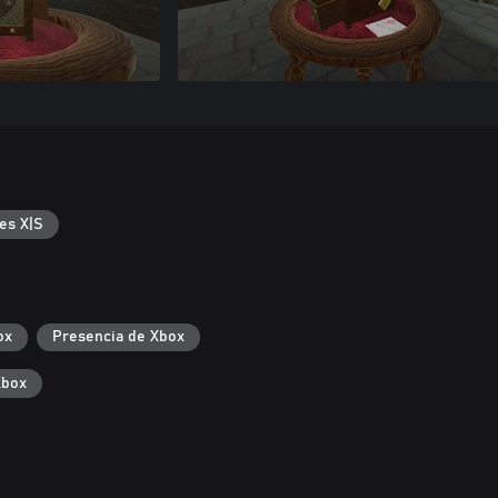
es X|S
ox
Presencia de Xbox
Xbox