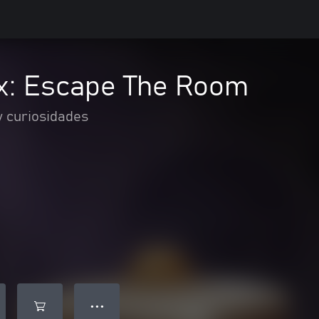
x: Escape The Room
y curiosidades
● ● ●