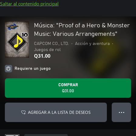
Saltar al contenido principal
Música: "Proof of a Hero & Monster
Music: Various Arrangements"
CAPCOM CO., LTD.
•
Acción y aventura
•
Juegos de rol
Q31.00
Requiere un juego
COMPRAR
Q31.00
AGREGAR A LA LISTA DE DESEOS
● ● ●