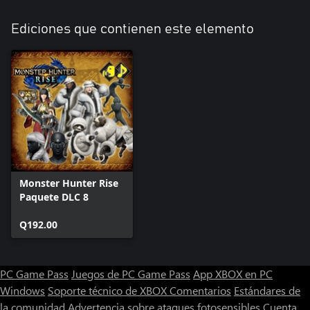
Ediciones que contienen este elemento
Monster Hunter Rise
Paquete DLC 8
Q192.00
PC Game Pass
Juegos de PC Game Pass
App XBOX en PC
Windows
Soporte técnico de XBOX
Comentarios
Estándares de
la comunidad
Advertencia sobre ataques fotosensibles
Cuenta