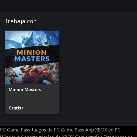
Trabaja con
Minion Masters
Gratis+
PC Game Pass
Juegos de PC Game Pass
App XBOX en PC
Windows
Soporte técnico de XBOX
Comentarios
Estándares de