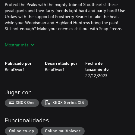
Protect the Peaks with the mighty tribe of Stouthearts! These
jovial giants and their furry friends fight hard and party hard! Use
Urclaw with the support of Frostberry Bearer to take the heat,
while your Woodsman and Highland Huntress bring the pain!
Still not enough? Make your enemies chill out with Snap Freeze.
With this DLC, you have the perfect kit to lead your tribe to
Mostrar más
victory!
Publicado por
Desarrollado por
Fecha de
BetaDwarf
BetaDwarf
lanzamiento
22/12/2023
Jugar con
XBOX One
XBOX Series X|S
Funcionalidades
Online co-op
Online multiplayer