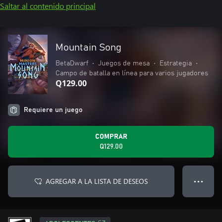
Saltar al contenido principal
Mountain Song
BetaDwarf
•
Juegos de mesa
•
Estrategia
•
Campo de batalla en línea para varios jugadores
Q129.00
Requiere un juego
COMPRAR
Q129.00
AGREGAR A LA LISTA DE DESEOS
● ● ●