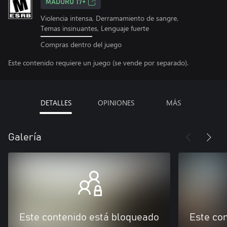
MADURO 17+
Violencia intensa, Derramamiento de sangre,
Temas insinuantes, Lenguaje fuerte
Compras dentro del juego
Este contenido requiere un juego (se vende por separado).
DETALLES
OPINIONES
MÁS
Galería
Este contenido está bloqueado
Este co