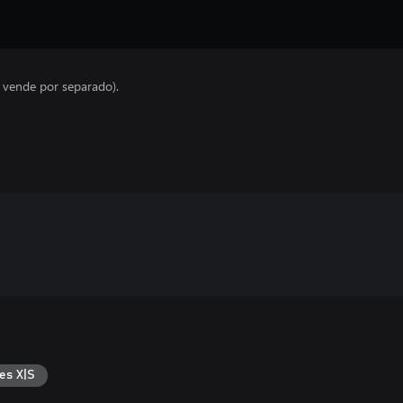
e vende por separado).
es X|S