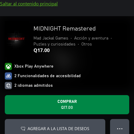
Saltar al contenido principal
MIDNIGHT Remastered
Mad Jackal Games
•
Acción y aventura
•
Puzles y curiosidades
•
Otros
Q17.00
Xbox Play Anywhere
2 Funcionalidades de accesibilidad
2 idiomas admitidos
COMPRAR
Q17.00
AGREGAR A LA LISTA DE DESEOS
● ● ●