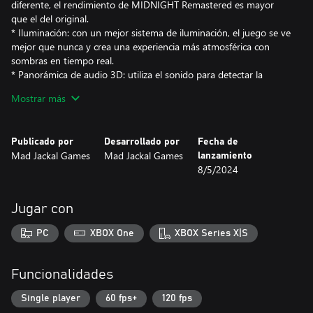
diferente, el rendimiento de MIDNIGHT Remastered es mayor
que el del original.
* Iluminación: con un mejor sistema de iluminación, el juego se ve
mejor que nunca y crea una experiencia más atmosférica con
sombras en tiempo real.
* Panorámica de audio 3D: utiliza el sonido para detectar la
dirección de enemigos y eventos cercanos con una panorámica
Mostrar más
de audio 3D mejorada.
* Mucho más
Publicado por
Desarrollado por
Fecha de
Mad Jackal Games
Mad Jackal Games
lanzamiento
8/5/2024
Jugar con
PC
XBOX One
XBOX Series X|S
Funcionalidades
Single player
60 fps+
120 fps