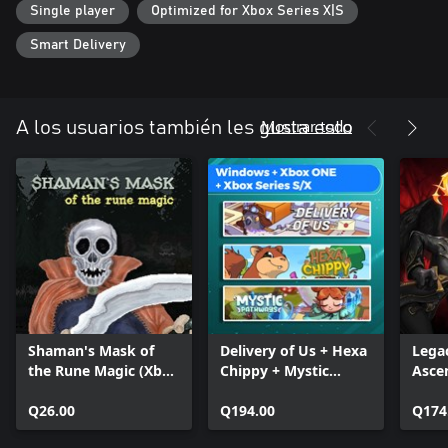
Single player
Optimized for Xbox Series X|S
Smart Delivery
Mostrar todo
A los usuarios también les gusta esto
Shaman's Mask of
Delivery of Us + Hexa
Legac
the Rune Magic (Xbox
Chippy + Mystic
Asce
One)
Pathways (Bundle)
Q26.00
Q194.00
Q174