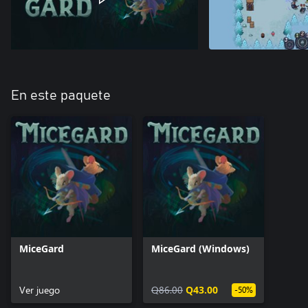
En este paquete
MiceGard
MiceGard (Windows)
Ver juego
Q86.00
Q43.00
-50%