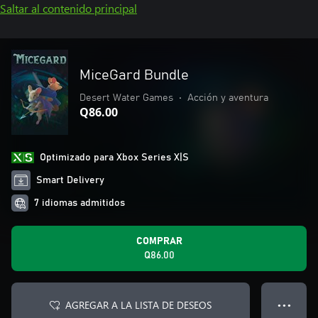
Saltar al contenido principal
MiceGard Bundle
Desert Water Games
•
Acción y aventura
Q86.00
Optimizado para Xbox Series X|S
Smart Delivery
7 idiomas admitidos
COMPRAR
Q86.00
AGREGAR A LA LISTA DE DESEOS
● ● ●