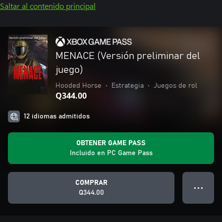
Saltar al contenido principal
MENACE (Versión preliminar del
juego)
Hooded Horse
•
Estrategia
•
Juegos de rol
Q344.00
12 idiomas admitidos
OBTENER GAME PASS
Incluido en PC Game Pass
COMPRAR
● ● ●
Q344.00