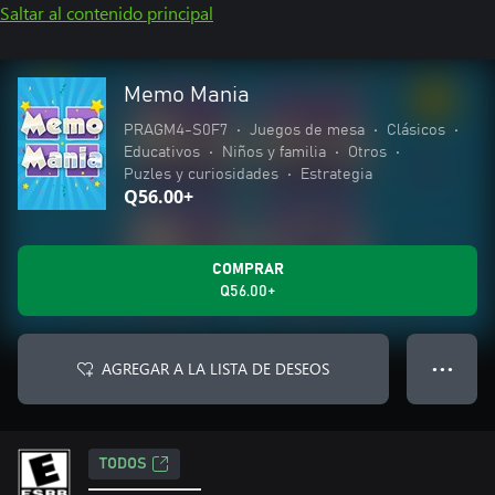
Saltar al contenido principal
Memo Mania
PRAGM4-S0F7
•
Juegos de mesa
•
Clásicos
•
Educativos
•
Niños y familia
•
Otros
•
Puzles y curiosidades
•
Estrategia
Q56.00+
COMPRAR
Q56.00+
AGREGAR A LA LISTA DE DESEOS
● ● ●
TODOS