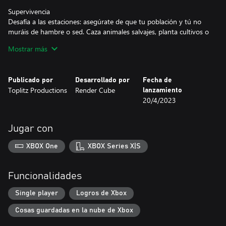
Supervivencia
Desafía a las estaciones: asegúrate de que tu población y tú no
muráis de hambre o sed. Caza animales salvajes, planta cultivos o
intercambia recursos para prepararte para todo.
Mostrar más
Simulación
Está en tus manos: no llegarás lejos sin las herramientas
Publicado por
Desarrollado por
Fecha de
adecuadas, ya sea cazando, talando árboles, cosechando o
Toplitz Productions
Render Cube
lanzamiento
construyendo. Pero presta atención al desgaste para que tu pico
20/4/2023
no se quede inutilizable en mitad de la nada.
Juego de rol
Jugar con
Vive y aprende: desarrolla tu personaje, especialízate o
conviértete en un auténtico comodín mientras interactúas con los
XBOX One
XBOX Series X|S
PNJ, cuidas de tu familia, exploras el exuberante mundo o realizas
tareas para otros.
Funcionalidades
Constructor de ciudades
Funda una aldea: eres planificador urbano, constructor y
Single player
Logros de Xbox
guardabosques, ¡todo en uno! Coordina la distribución, gestiona
Cosas guardadas en la nube de Xbox
a los residentes, reúne recursos, produce mercancías y comercia
para ayudar a la comunidad a crecer y prosperar.