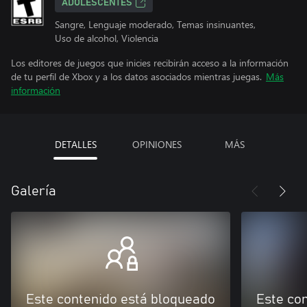
ADOLESCENTES
Sangre, Lenguaje moderado, Temas insinuantes,
Uso de alcohol, Violencia
Los editores de juegos que inicies recibirán acceso a la información
de tu perfil de Xbox y a los datos asociados mientras juegas.
Más
información
DETALLES
OPINIONES
MÁS
Galería
Este contenido está bloqueado
Este co