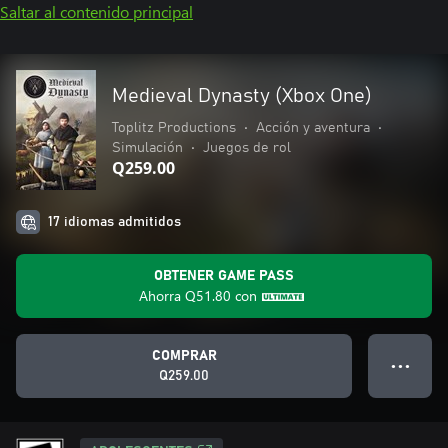
Saltar al contenido principal
Medieval Dynasty (Xbox One)
Toplitz Productions
•
Acción y aventura
•
Simulación
•
Juegos de rol
Q259.00
17 idiomas admitidos
OBTENER GAME PASS
Ahorra
Q51.80
con
COMPRAR
● ● ●
Q259.00