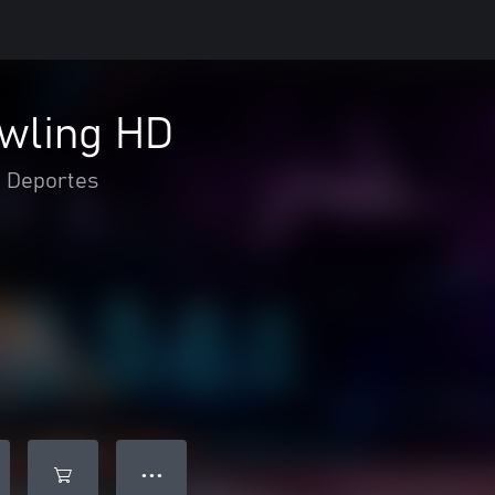
wling HD
Deportes
● ● ●