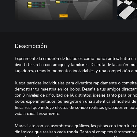
Descripción
Experimente la emoción de los bolos como nunca antes. Entra en l
divertirte sin fin con amigos y familiares. Disfruta de la acción mu
jugadores, creando momentos inolvidables y una competición ami
Juega partidas individuales para divertirte rápidamente o compi
demostrar tu maestría en los bolos. Desafía a tus amigos directam
con 3 niveles de dificultad de IA distintos, ideales tanto para pr
bolos experimentados. Sumérgete en una auténtica atmósfera de 
física real que incluye efectos de sonido realistas grabados en aut
vida a cada lanzamiento.
Maravíllate con los asombrosos gráficos, las pistas con todo lujo d
dinámicos que realzan cada ronda. Tanto si compites ferozmente 