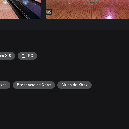
es X|S
PC
ayer
Presencia de Xbox
Clubs de Xbox