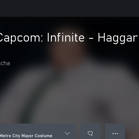
Capcom: Infinite - Haggar
ucha
● ● ●
r Metro City Mayor Costume