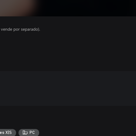
e vende por separado).
es X|S
PC