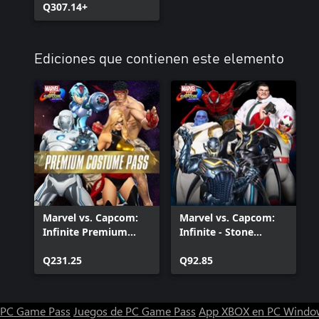
Q307.14+
Ediciones que contienen este elemento
Marvel vs. Capcom:
Marvel vs. Capcom:
Infinite Premium
Infinite - Stone
Costume Pass
Seekers Costume
Q231.25
Pack
Q92.85
PC Game Pass
Juegos de PC Game Pass
App XBOX en PC Windo