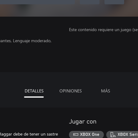
Este contenido requiere un juego (s
nuantes, Lenguaje moderado,
DETALLES
OPINIONES
MÁS
Jugar con
e Haggar debe de tener un sastre
XBOX One
XBOX Seri