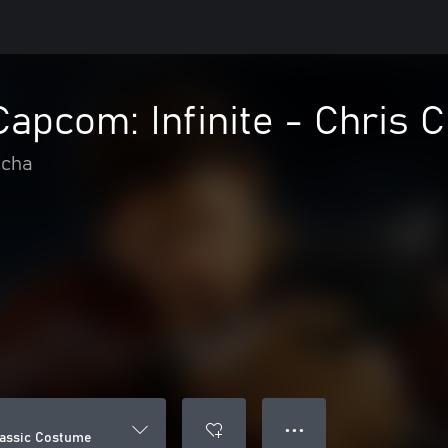
Capcom: Infinite - Chris 
ucha
● ● ●
Classic Costume