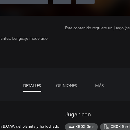
Este contenido requiere un juego (s
nuantes, Lenguaje moderado,
DETALLES
OPINIONES
MÁS
Jugar con
n B.O.W. del planeta y ha luchado
XBOX One
XBOX Seri