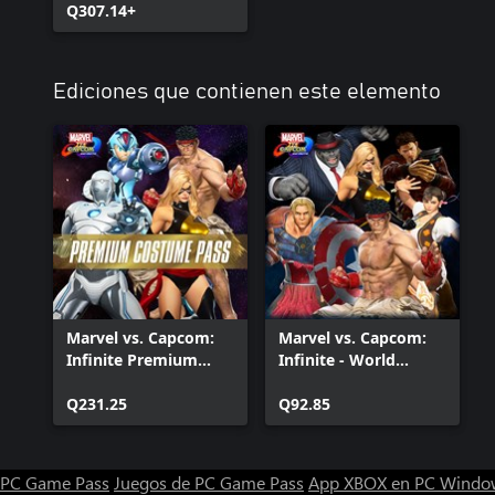
Q307.14+
Ediciones que contienen este elemento
Marvel vs. Capcom:
Marvel vs. Capcom:
Infinite Premium
Infinite - World
Costume Pass
Warriors Costume
Q231.25
Pack
Q92.85
PC Game Pass
Juegos de PC Game Pass
App XBOX en PC Windo