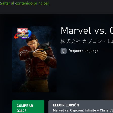
Saltar al contenido principal
Marvel vs. 
株式会社 カプコン
•
L
Requiere un juego
ELEGIR EDICIÓN
COMPRAR
Marvel vs. Capcom: Infinite - Chris 
Q31.25