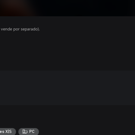
e vende por separado).
es X|S
PC