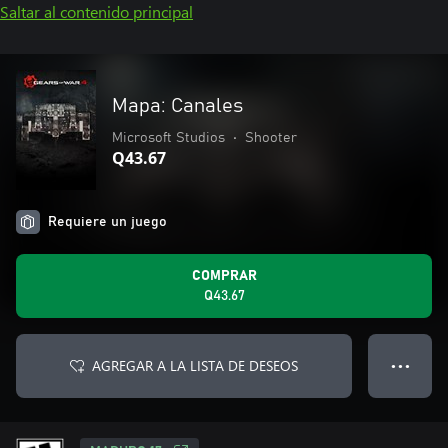
Saltar al contenido principal
Mapa: Canales
Microsoft Studios
•
Shooter
Q43.67
Requiere un juego
COMPRAR
Q43.67
AGREGAR A LA LISTA DE DESEOS
● ● ●