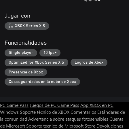
Jugar con
XBOX Series X|S
Funcionalidades
Single player
60 fps+
Optimized for Xbox Series X|S
Logros de Xbox
Presencia de Xbox
Cosas guardadas en la nube de Xbox
PC Game Pass
Juegos de PC Game Pass
App XBOX en PC
Windows
Soporte técnico de XBOX
Comentarios
Estándares de
la comunidad
Advertencia sobre ataques fotosensibles
Cuenta
de Microsoft
Soporte técnico de Microsoft Store
Devoluciones