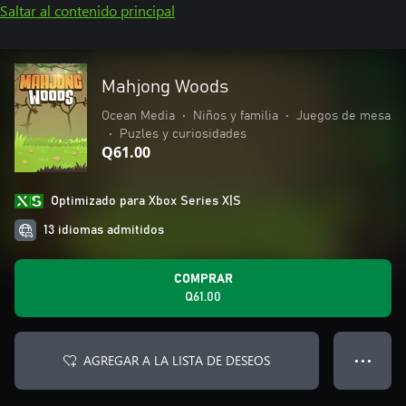
Saltar al contenido principal
Mahjong Woods
Ocean Media
•
Niños y familia
•
Juegos de mesa
•
Puzles y curiosidades
Q61.00
Optimizado para Xbox Series X|S
13 idiomas admitidos
COMPRAR
Q61.00
AGREGAR A LA LISTA DE DESEOS
● ● ●