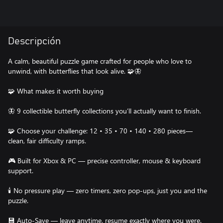
Descripción
A calm, beautiful puzzle game crafted for people who love to
unwind, with butterflies that look alive. 🧩🦋
🧩 What makes it worth buying
🦋 9 collectible butterfly collections you’ll actually want to finish.
🧩 Choose your challenge: 12 • 35 • 70 • 140 • 280 pieces—
clean, fair difficulty ramps.
🎮 Built for Xbox & PC — precise controller, mouse & keyboard
support.
🕯️ No pressure play — zero timers, zero pop-ups, just you and the
puzzle.
💾 Auto-Save — leave anytime, resume exactly where you were.