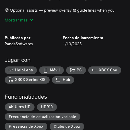
🧭 Optional assists — preview overlay & guide lines when you
want them.
Mostrar más
🎨 Custom backdrops — forest glow, crystal cave, sunset garden
and more to set the mood.
Publicado por
Fecha de lanzamiento
PandaSoftwares
1/10/2025
🔒 Buy once — no ads, no tracking, no in-app purchases. Offline
friendly.
Jugar con
The Collections (curated & gorgeous)
HoloLens
Móvil
PC
XBOX One
💙 Blue Sapphires — deep azure shimmer
XBOX Series X|S
Hub
✨ Crystal Wings — translucent, iridescent details
Funcionalidades
🌺 Garden Beauties — floral hues & gentle patterns
4K Ultra HD
HDR10
👑 Monarch Magic — iconic orange & black
Frecuencia de actualización variable
🌙 Night Flutters — moonlit silhouettes
Presencia de Xbox
Clubs de Xbox