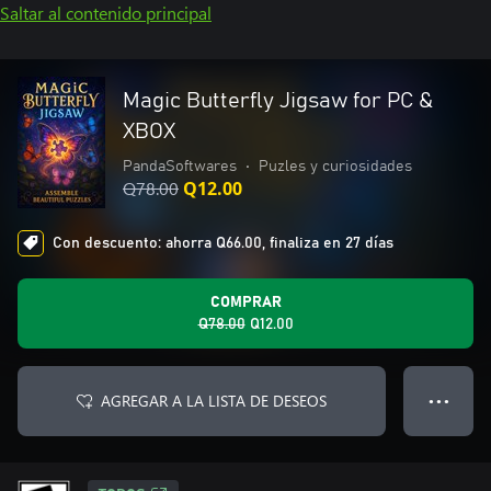
Saltar al contenido principal
Magic Butterfly Jigsaw for PC &
XBOX
PandaSoftwares
•
Puzles y curiosidades
Q78.00
Q12.00
Con descuento: ahorra Q66.00, finaliza en 27 días
COMPRAR
Q78.00
Q12.00
AGREGAR A LA LISTA DE DESEOS
● ● ●