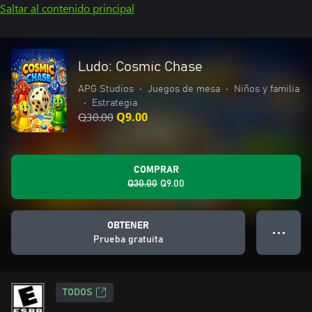
Saltar al contenido principal
Ludo: Cosmic Chase
APG Studios
•
Juegos de mesa
•
Niños y familia
•
Estrategia
Q30.00
Q9.00
COMPRAR
Q30.00
Q9.00
OBTENER
● ● ●
Prueba gratuita
TODOS