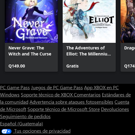
Never Grave: The
The Adventures of
Drag
Witch and The Curse
Elliot: The Millennium
Tales Prologue Demo
Q149.00
Gratis
Q174
PC Game Pass
Juegos de PC Game Pass
App XBOX en PC
Windows
Soporte técnico de XBOX
Comentarios
Estándares de
la comunidad
Advertencia sobre ataques fotosensibles
Cuenta
de Microsoft
Soporte técnico de Microsoft Store
Devoluciones
Seguimiento de pedidos
Español (Guatemala)
Tus opciones de privacidad