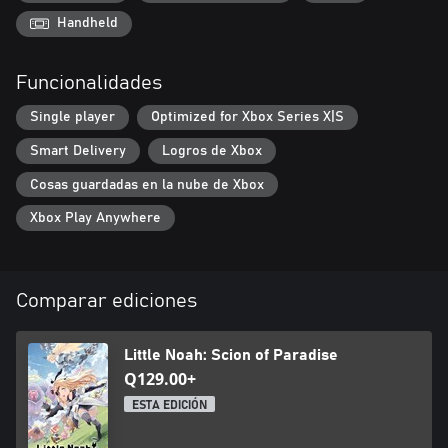
forma de jugar.
Handheld
Sistema de combos sin igual
Explorando las ruinas encontrarás astrales. Combina estas
Funcionalidades
criaturas para formar un escuadrón que arrase con los enemigos
mediante ataques en cadena. Hay más de 40 tipos diferentes de
Single player
Optimized for Xbox Series X|S
astrales y cada uno realiza movimientos únicos. Cambia el orden
de los astrales en tu escuadrón para cambiar el orden en el que
Smart Delivery
Logros de Xbox
Cosas guardadas en la nube de Xbox
Xbox Play Anywhere
Comparar ediciones
Little Noah: Scion of Paradise
Q129.00+
ESTA EDICIÓN