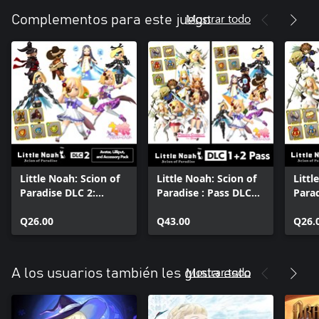
Mostrar todo
Complementos para este juego
Little Noah: Scion of
Little Noah: Scion of
Littl
Paradise DLC 2:
Paradise : Pass DLC
Parad
paquete de ánimas,
1+2
paqu
astrales y accesorios
Q26.00
Q43.00
astra
Q26.
Mostrar todo
A los usuarios también les gusta esto