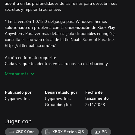
adentra en las profundidades de las ruinas para descubrir sus
secretos y reparar la aeronave.
* En la versión 1.0.15.0 del juego para Windows, hemos
solucionado un problema con la sincronización de Xbox Play
Anywhere. Para ver más detalles (solo disponibles en inglés),
consulta el sitio web oficial de Little Noah: Scion of Paradise:
https://littlenoah-s.com/en/
Acción en formato roguelite
Cada vez que te adentras en las ruinas, su distribución y
contenido cambian por completo. Elimina los diferentes tipos de
Mostrar más
enemigos que encontrarás para llegar hasta los enormes y
poderosos jefes. Consigue astrales y mejora las características de
Noah para derrotar a dichos jefes. Si no logras llegar hasta el final
Publicado por
Desarrollado por
Fecha de
de las ruinas, podrás usar el maná y los objetos acumulados para
Cygames, Inc.
Cygames, Inc.,
lanzamiento
fortalecer a Noah.
Grounding Inc.
2/11/2023
Gran variedad de mejoras
Repara la aeronave para desplegar instalaciones que te
Jugar con
proporcionarán ventajas en tus andanzas. Piensa bien cómo usar
el maná: mejora las características que más se adecúen a tu
XBOX One
XBOX Series X|S
PC