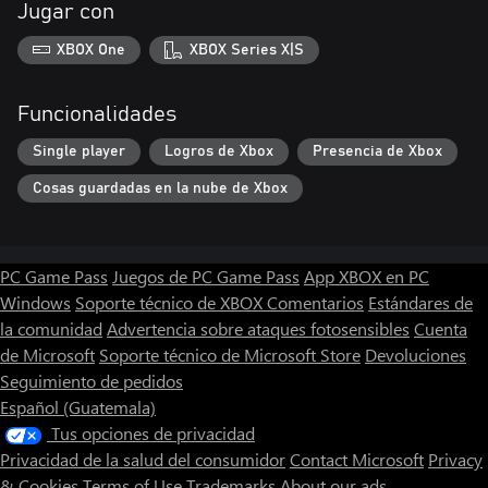
Jugar con
XBOX One
XBOX Series X|S
Funcionalidades
Single player
Logros de Xbox
Presencia de Xbox
Cosas guardadas en la nube de Xbox
PC Game Pass
Juegos de PC Game Pass
App XBOX en PC
Windows
Soporte técnico de XBOX
Comentarios
Estándares de
la comunidad
Advertencia sobre ataques fotosensibles
Cuenta
de Microsoft
Soporte técnico de Microsoft Store
Devoluciones
Seguimiento de pedidos
Español (Guatemala)
Tus opciones de privacidad
Privacidad de la salud del consumidor
Contact Microsoft
Privacy
& Cookies
Terms of Use
Trademarks
About our ads