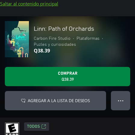
Saltar al contenido principal
Linn: Path of Orchards
Carbon Fire Studio
•
Plataformas
•
Puzles y curiosidades
Q38.39
COMPRAR
Q38.39
AGREGAR A LA LISTA DE DESEOS
● ● ●
TODOS