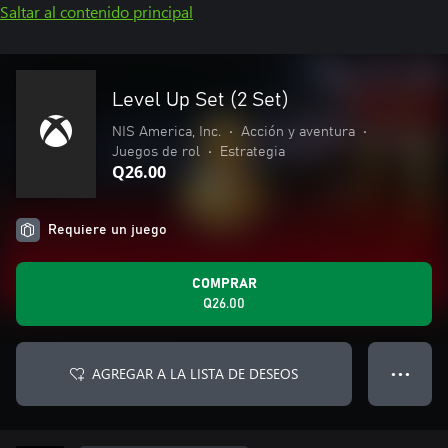
Saltar al contenido principal
Level Up Set (2 Set)
NIS America, Inc.
•
Acción y aventura
•
Juegos de rol
•
Estrategia
Q26.00
Requiere un juego
COMPRAR
Q26.00
AGREGAR A LA LISTA DE DESEOS
● ● ●