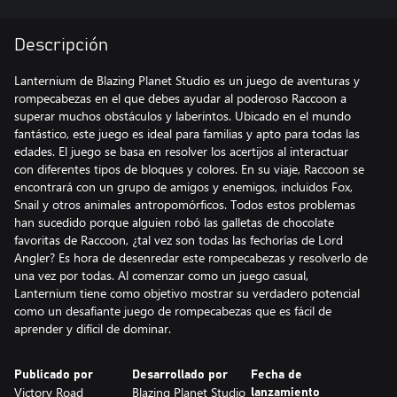
Descripción
Lanternium de Blazing Planet Studio es un juego de aventuras y
rompecabezas en el que debes ayudar al poderoso Raccoon a
superar muchos obstáculos y laberintos. Ubicado en el mundo
fantástico, este juego es ideal para familias y apto para todas las
edades. El juego se basa en resolver los acertijos al interactuar
con diferentes tipos de bloques y colores. En su viaje, Raccoon se
encontrará con un grupo de amigos y enemigos, incluidos Fox,
Snail y otros animales antropomórficos. Todos estos problemas
han sucedido porque alguien robó las galletas de chocolate
favoritas de Raccoon, ¿tal vez son todas las fechorías de Lord
Angler? Es hora de desenredar este rompecabezas y resolverlo de
una vez por todas. Al comenzar como un juego casual,
Lanternium tiene como objetivo mostrar su verdadero potencial
como un desafiante juego de rompecabezas que es fácil de
aprender y difícil de dominar.
Publicado por
Desarrollado por
Fecha de
Victory Road
Blazing Planet Studio
lanzamiento