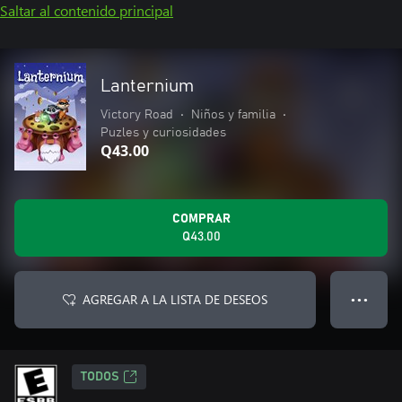
Saltar al contenido principal
Lanternium
Victory Road
•
Niños y familia
•
Puzles y curiosidades
Q43.00
COMPRAR
Q43.00
AGREGAR A LA LISTA DE DESEOS
● ● ●
TODOS