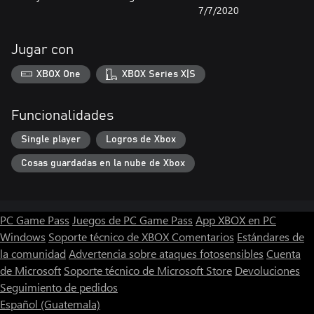
7/7/2020
Jugar con
XBOX One
XBOX Series X|S
Funcionalidades
Single player
Logros de Xbox
Cosas guardadas en la nube de Xbox
PC Game Pass
Juegos de PC Game Pass
App XBOX en PC
Windows
Soporte técnico de XBOX
Comentarios
Estándares de
la comunidad
Advertencia sobre ataques fotosensibles
Cuenta
de Microsoft
Soporte técnico de Microsoft Store
Devoluciones
Seguimiento de pedidos
Español (Guatemala)