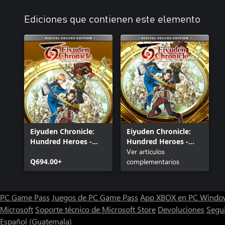
Ediciones que contienen este elemento
Eiyuden Chronicle:
Eiyuden Chronicle:
Hundred Heroes -
Hundred Heroes -
Digital Deluxe Edition
Digital Deluxe Edition
Ver artículos
Q694.00+
complementarios
PC Game Pass
Juegos de PC Game Pass
App XBOX en PC Windo
Microsoft
Soporte técnico de Microsoft Store
Devoluciones
Segu
Español (Guatemala)