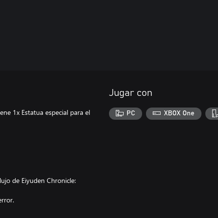
Jugar con
e 1x Estatua especial para el
PC
XBOX One
 lujo de Eiyuden Chronicle:
rror.