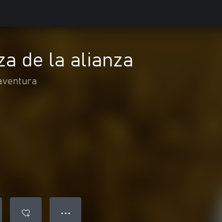
a de la alianza
aventura
● ● ●