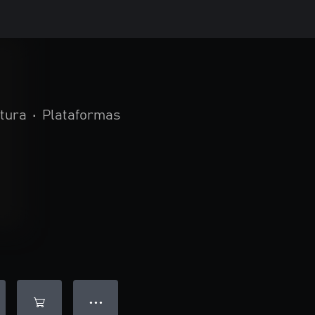
ntura
•
Plataformas
● ● ●