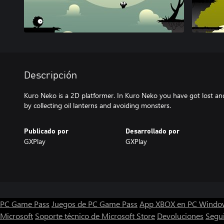
Descripción
Kuro Neko is a 2D platformer. In Kuro Neko you have got lost a
by collecting oil lanterns and avoiding monsters.
Publicado por
Desarrollado por
GXPlay
GXPlay
PC Game Pass
Juegos de PC Game Pass
App XBOX en PC Windo
Microsoft
Soporte técnico de Microsoft Store
Devoluciones
Segu