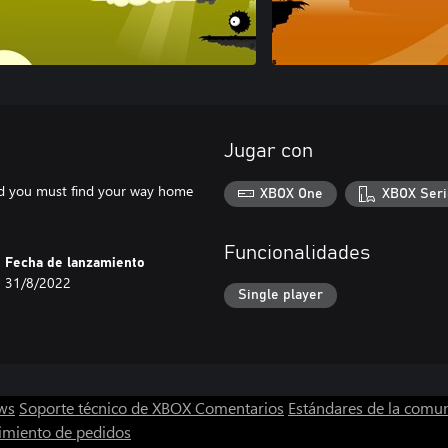
Jugar con
nd you must find your way home
XBOX One
XBOX Seri
Funcionalidades
Fecha de lanzamiento
31/8/2022
Single player
ws
Soporte técnico de XBOX
Comentarios
Estándares de la comu
imiento de pedidos