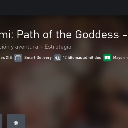
mi: Path of the Goddess 
ción y aventura
•
Estrategia
ies X|S
Smart Delivery
13 idiomas admitidos
Mayorme