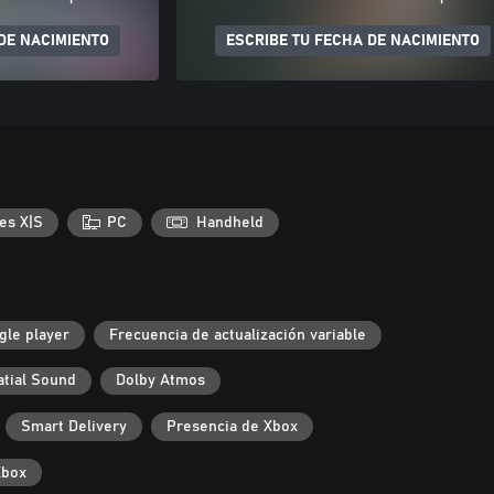
DE NACIMIENTO
ESCRIBE TU FECHA DE NACIMIENTO
es X|S
PC
Handheld
gle player
Frecuencia de actualización variable
atial Sound
Dolby Atmos
Smart Delivery
Presencia de Xbox
Xbox