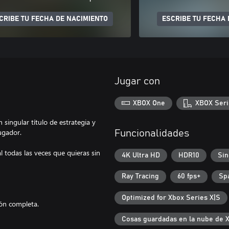
CRIBE TU FECHA DE NACIMIENTO
ESCRIBE TU FECHA 
Jugar con
XBOX One
XBOX Seri
singular título de estrategia y
jugador.
Funcionalidades
l todas las veces que quieras sin
4K Ultra HD
HDR10
Sin
Ray Tracing
60 fps+
Sp
Optimized for Xbox Series X|S
ión completa.
Cosas guardadas en la nube de 