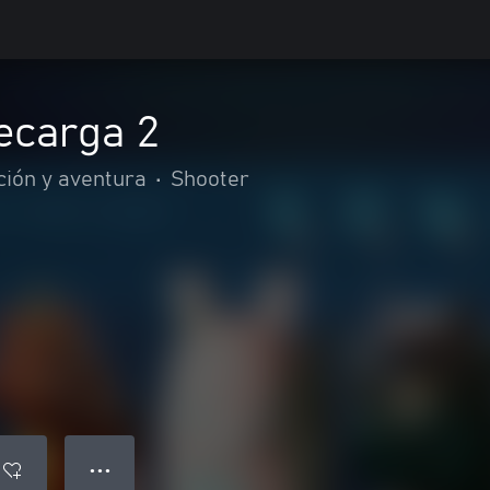
ecarga 2
ción y aventura
•
Shooter
● ● ●