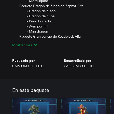
- Mordisquito
Paquete Dragón de fuego de Zephyr Alfa
- Dragón de fuego
- Dragón de nube
- Puño borracho
- ¡Ven por mí!
- Mini dragón
Paquete Gran conejo de Roadblock Alfa
- Gran conejo
Mostrar más
- Botón de conejo
- No me impresiona
- ¡Yo te protejo!
Publicado por
Desarrollado por
- Conejo fatigado
CAPCOM CO., LTD.
CAPCOM CO., LTD.
Paquete Místico de Barrage Alfa
- Místico
- Altar explosivo
- En el piso
- Está que arde.
En este paquete
- Talismán de calavera
Paquete Señor Supremo de Witchdoctor Alfa
- Señor Supremo
- Ícono de ritual
- Germinar