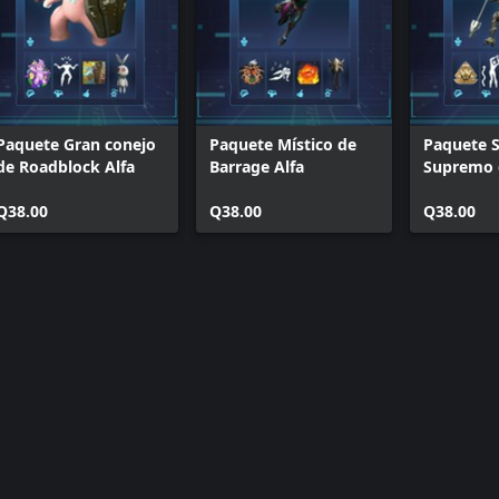
ye boleto de desbloqueo
Paquete Gran conejo
Paquete Místico de
Paquete 
de Roadblock Alfa
Barrage Alfa
Supremo 
Witchdoct
Q38.00
Q38.00
Q38.00
eden recibir completando las
den comprar aun si ya los
comprar de forma individual o con
sde que se habiliten los artículos.
ue modifican la apariencia de el
alizar la rueda de comunicación
as de la pantalla de título a la