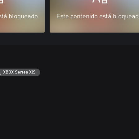
stá bloqueado
Este contenido está bloquea
XBOX Series X|S