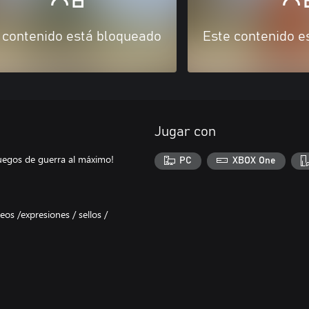
 contenido está bloqueado
Este contenido e
Jugar con
juegos de guerra al máximo!
PC
XBOX One
os /expresiones / sellos /