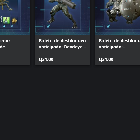
Señor
Boleto de desbloqueo
Boleto de desbloq
de
anticipado: Deadeye
anticipado:
or Alfa
β
Roadblock β
Q31.00
Q31.00