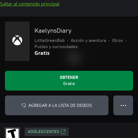
Saltar al contenido principal
KaelynsDiary
LittleGreenBob
•
Acción y aventura
•
Otros
•
Puzles y curiosidades
Gratis
OBTENER
Gratis
AGREGAR A LA LISTA DE DESEOS
● ● ●
ADOLESCENTES