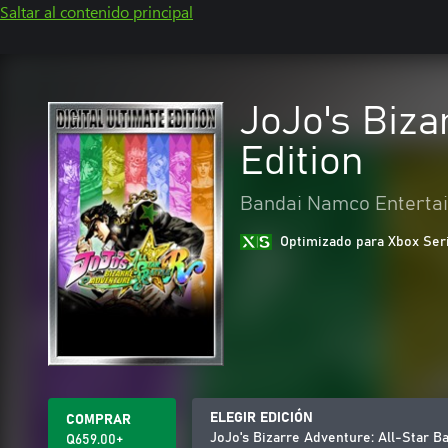
Saltar al contenido principal
JoJo's Biza
Edition
Bandai Namco Entertai
Optimizado para Xbox Ser
ELEGIR EDICIÓN
COMPRAR
JoJo's Bizarre Adventure: All-Star Ba
Q659.00+