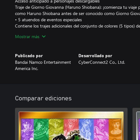
Acceso anticipado a personajes descargables
Traje de Giorno Giovanna (Haruno Shiobana): ¡comienza tu viaje p
como Haruno Shiobana antes de ser conocido como Giorno Giov
• 5 atuendos de eventos especiales
Contiene los trajes adicionales del conjunto de colores (5 tipos) 
para usar en el juego.
Mostrar más
• Uniforme de prisionero de Jolyne Cujoh
Desbloquea el uniforme de prisionero del personaje jugable Jolyne
Publicado por
Desarrollado por
¡Se acerca otra entrega de JoJo's Bizarre Adventure, conocido por
Bandai Namco Entertainment
CyberConnect2 Co., Ltd.
llamativo estilo artístico y sus frases pegadizas ("Yare yare daze..."
America Inc.
Star Battle R!
• Impresionantes efectos visuales fieles al estilo de Hirohiko Araki
JoJo’s Bizarre Adventure: All-Star Battle R captura el extravagante es
que te permite experimentar el universo JoJo con imágenes pode
Comparar ediciones
Hirohiko Araki hubiera cobrado vida. Ahora tú también puedes m
creados por Hirohiko Araki con tus propias manos y sentirte com
donde los gráficos y el texto se unen para invocar el caracterí
• 50 personajes jugables de todos los arcos de JoJo
¡Jonathan Joestar, Jotaro Kujo, DIO, Jolyne Cujoh y otros persona
reúnen a través diferentes generaciones! ¡Con 50 personajes juga