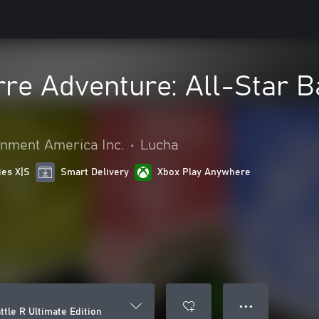
rre Adventure: All-Star B
nment America Inc.
•
Lucha
ies X|S
Smart Delivery
Xbox Play Anywhere
● ● ●
ttle R Ultimate Edition