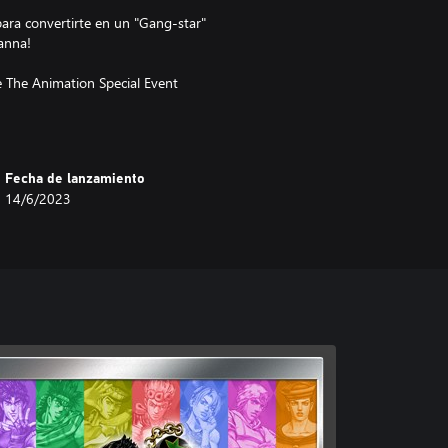
ara convertirte en un "Gang-star"
anna!
de The Animation Special Event
 Cujoh para usarlo en el juego.
Fecha de lanzamiento
 sus héroes carismáticos, su
14/6/2023
)! ¡JoJo's Bizarre Adventure: All-
tilo artístico del JoJo clásico, lo
rosas, como si el manga de
over libremente los personajes
o si estuvieras dentro del manga
stico “ゴゴゴゴゴ“.
jes de JoJo's Bizarre Adventure se
bles de todos los arcos, puedes