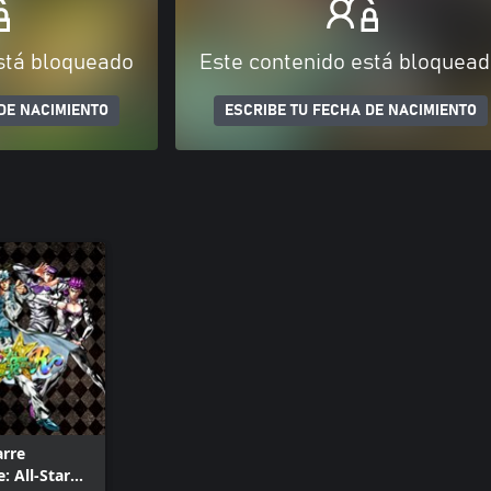
stá bloqueado
Este contenido está bloquea
DE NACIMIENTO
ESCRIBE TU FECHA DE NACIMIENTO
arre
: All-Star