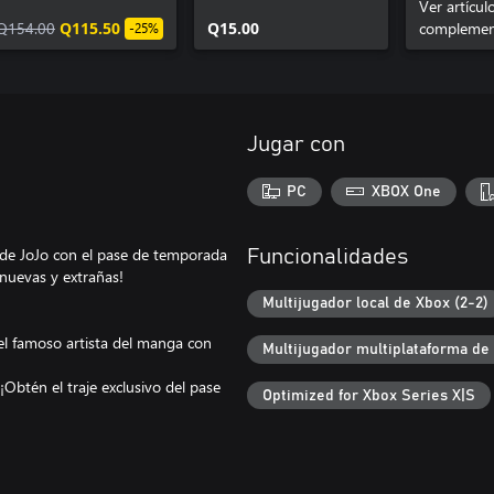
Battle R Pase de
Battle R Traje
Battle R 
Ver artícul
Temporada
Q154.00
Q115.50
uniforme de
Q15.00
colores d
complemen
-25%
prisionera de Jolyne
especial 
Cujoh
Jugar con
PC
XBOX One
 de JoJo con el pase de temporada
Funcionalidades
 nuevas y extrañas!
Multijugador local de Xbox (2-2)
del famoso artista del manga con
Multijugador multiplataforma de
Obtén el traje exclusivo del pase
Optimized for Xbox Series X|S