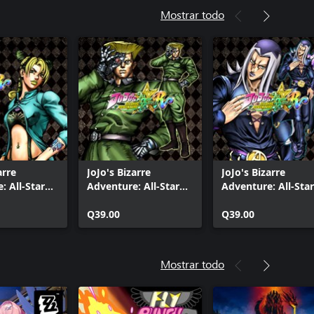
Mostrar todo
arre
JoJo's Bizarre
JoJo's Bizarre
: All-Star
Adventure: All-Star
Adventure: All-Star
raje
Battle R - Rudol von
Battle R - Leone
 de
Stroheim DLC
Q39.00
Abbacchio
Q39.00
a de Jolyne
Mostrar todo