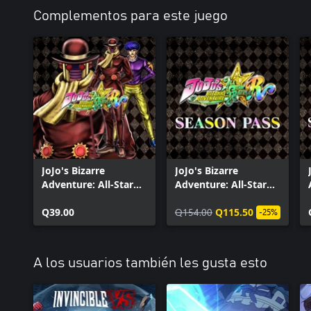
distribuyó anteriormente como bonificación por su pedido anticip
Complementos para este juego
JoJo's Bizarre
JoJo's Bizarre
Adventure: All-Star
Adventure: All-Star
Battle R - Wonder of
Battle R Pase de
U
Q39.00
Temporada
Q154.00
Q115.50
-25%
A los usuarios también les gusta esto