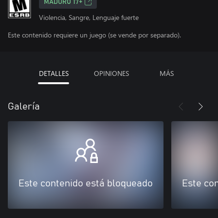
MADURO 17+
Violencia, Sangre, Lenguaje fuerte
Este contenido requiere un juego (se vende por separado).
DETALLES
OPINIONES
MÁS
Galería
Este contenido está bloqueado
Este co