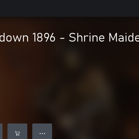
own 1896 - Shrine Maide
● ● ●