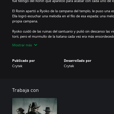
fue testigo del Ronin que apareció para acabar con cada uno de l
El Ronin apartó a Ryoko de la campana del templo, le puso una es
Ella logró escuchar una melodía en el filo de esa espada; una me
propia campana.
Ryoko cuidó de las ruinas del santuario y pulió sin descanso las v
torii, pero el murmullo de la katana cada vez era más ensordecedo
un día, decidió acallar lo que fuera que la hacía cantar.
Mostrar más
Embelesada, pasó por tres pruebas:
Publicado por
Desarrollado por
Cruzó un lago helado bajo la atenta mirada de mil pájaros. Si sus 
Crytek
Crytek
alma quedaría encerrada en sus mansas alas.
Navegó por barrancos de mil huesos, arrastrándose con una inm
agua.
Trabaja con
Al final, apareció lo que hacía cantar a la espada: una grulla con 
de sus pulmones infestados y heridos. La grulla atravesó su mandí
"Alégrate, pues cada nuevo agujero es otro hueco por el que la luz