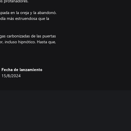
os profanadores.
pada en la oreja y la abandonó.
lodía más estruendosa que la
igas carbonizadas de las puertas
r, incluso hipnótico. Hasta que,
Fecha de lanzamiento
ojos se cruzaban una sola vez, su
15/8/2024
ensa sed que no solo anhelaba
una miríada de cigarras brotando
bula con el pico y rezó.
 puede brillar".