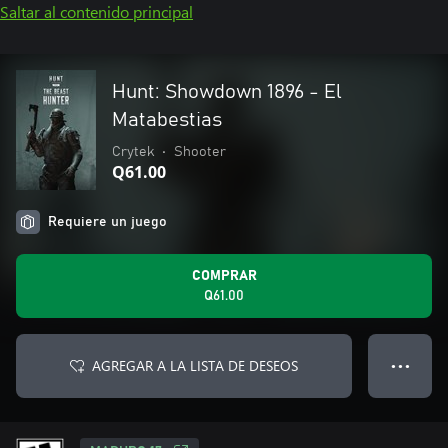
Saltar al contenido principal
Hunt: Showdown 1896 - El
Matabestias
Crytek
•
Shooter
Q61.00
Requiere un juego
COMPRAR
Q61.00
AGREGAR A LA LISTA DE DESEOS
● ● ●