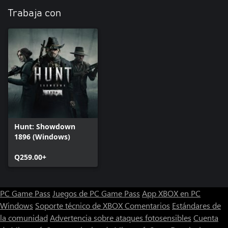
Trabaja con
Hunt: Showdown
1896 (Windows)
Q259.00+
PC Game Pass
Juegos de PC Game Pass
App XBOX en PC
Windows
Soporte técnico de XBOX
Comentarios
Estándares de
la comunidad
Advertencia sobre ataques fotosensibles
Cuenta