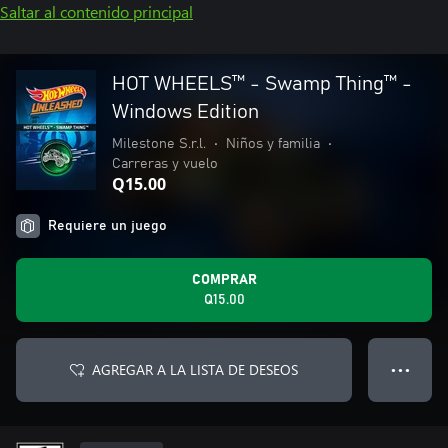
Saltar al contenido principal
HOT WHEELS™ - Swamp Thing™ -
Windows Edition
Milestone S.r.l.
•
Niños y familia
•
Carreras y vuelo
Q15.00
Requiere un juego
COMPRAR
Q15.00
AGREGAR A LA LISTA DE DESEOS
● ● ●