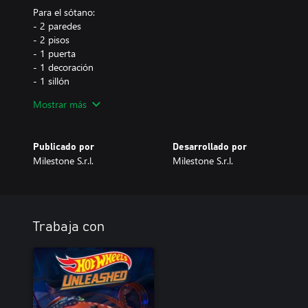
Para el sótano:
- 2 paredes
- 2 pisos
- 1 puerta
- 1 decoración
- 1 sillón
- 1 set de 4 pósteres
Mostrar más
Para el Perfil Unleashed:
- 1 icono
Publicado por
Desarrollado por
- 1 etiqueta
Milestone S.r.l.
Milestone S.r.l.
- 1 fondo
Este DLC se incluye en HOT WHEELS™ Pass Vol. 3
Trabaja con