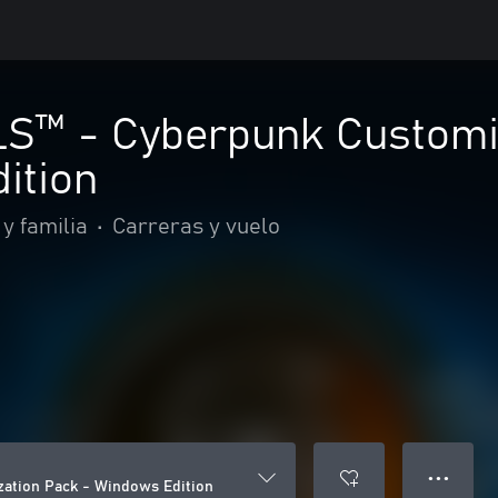
™ - Cyberpunk Customiz
ition
y familia
•
Carreras y vuelo
● ● ●
tion Pack - Windows Edition