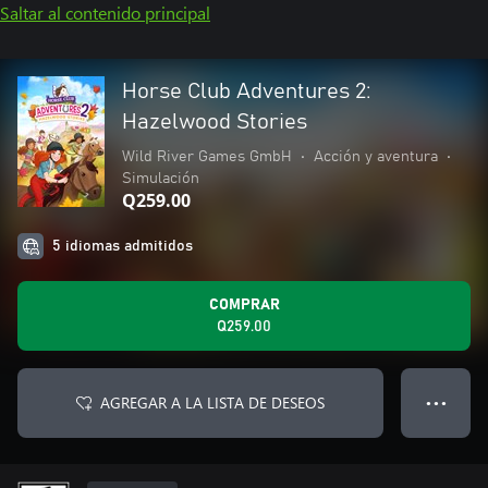
Saltar al contenido principal
Horse Club Adventures 2:
Hazelwood Stories
Wild River Games GmbH
•
Acción y aventura
•
Simulación
Q259.00
5 idiomas admitidos
COMPRAR
Q259.00
AGREGAR A LA LISTA DE DESEOS
● ● ●