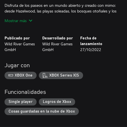
Disfruta de los paseos en un mundo abierto y creado con mimo:
desde Hazelwood, las playas soleadas, los bosques otoñales y los
pantanos oscuros hasta la cima nevada de las montañas.
Mostrar más
Cuida a tu caballo: dale de comer, lávalo, ráspale los cascos o dale
un abrazo para que vuestra amistad y sus habilidades crezcan sin
Publicado por
Desarrollado por
Fecha de
parar.
Wild River Games
Wild River Games
lanzamiento
GmbH
GmbH
27/10/2022
Personaliza tu aspecto y el de tu caballo como más te guste. Con
más de cien prendas y personalizaciones disponibles, ¡podrás
derrochar estilo!
Jugar con
XBOX One
XBOX Series X|S
Funcionalidades
Single player
Logros de Xbox
Cosas guardadas en la nube de Xbox