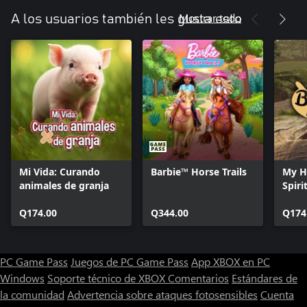
Mostrar todo
A los usuarios también les gusta esto
Mi Vida: Curando
Barbie™ Horse Trails
My H
animales de granja
Spiri
Q174.00
Q344.00
Q174
PC Game Pass
Juegos de PC Game Pass
App XBOX en PC
Windows
Soporte técnico de XBOX
Comentarios
Estándares de
la comunidad
Advertencia sobre ataques fotosensibles
Cuenta