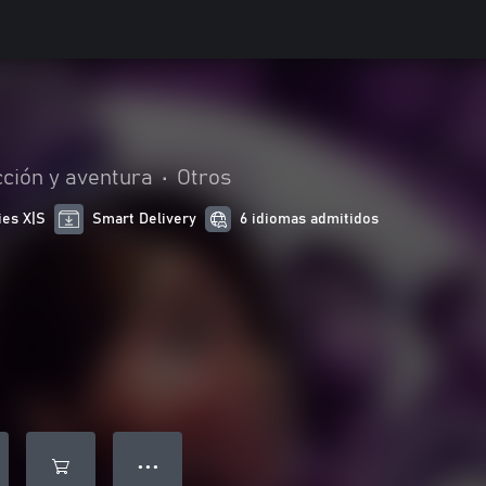
ción y aventura
•
Otros
ies X|S
Smart Delivery
6 idiomas admitidos
● ● ●