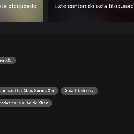
stá bloqueado
Este contenido está bloquea
es X|S
ptimized for Xbox Series X|S
Smart Delivery
dadas en la nube de Xbox