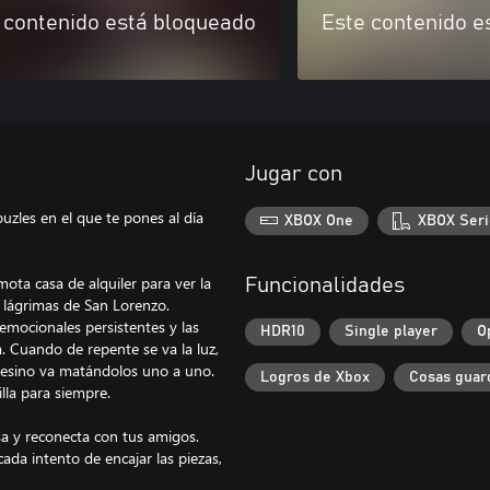
 contenido está bloqueado
Este contenido e
Jugar con
zles en el que te pones al día
XBOX One
XBOX Seri
ta casa de alquiler para ver la
Funcionalidades
s lágrimas de San Lorenzo.
 emocionales persistentes y las
HDR10
Single player
O
. Cuando de repente se va la luz,
 asesino va matándolos uno a uno.
Logros de Xbox
Cosas guar
lla para siempre.
sa y reconecta con tus amigos.
cada intento de encajar las piezas,