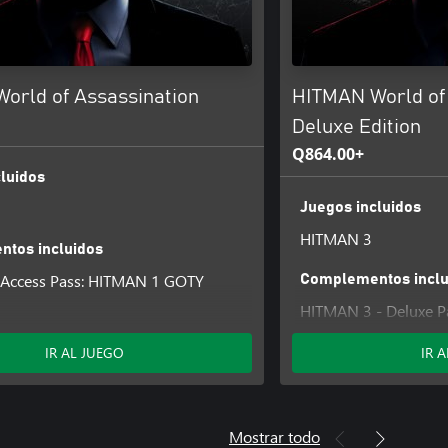
orld of Assassination
HITMAN World of
Deluxe Edition
Q864.00+
luidos
Juegos incluidos
HITMAN 3
tos incluidos
Access Pass: HITMAN 1 GOTY
Complementos inclu
HITMAN 3 - Deluxe P
Access Pass: HITMAN 2 Standard
HITMAN 3 Access Pa
Access Pass: HITMAN 1 Complete
IR AL JUEGO
IR 
First Season
on
HITMAN 3 Access Pa
- Mendoza
Upgrade
- Chongqing
HITMAN 3 Access Pas
Mostrar todo