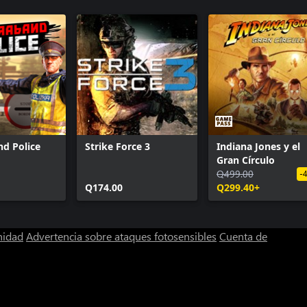
- Dartmoor
HITMAN 3 Access Pas
- Carpathian Mountains
HITMAN 3 - Dubai
- Dubai
HITMAN 3 - Dartmoo
 Berlin
HITMAN 3 - Berlin
HITMAN 3 - Chongqi
HITMAN 3 - Mendoz
HITMAN 3 - Carpathi
HITMAN 3: Seven Dead
d Police
Strike Force 3
Indiana Jones y el
Gran Círculo
Q499.00
-
Q174.00
Q299.40+
nidad
Advertencia sobre ataques fotosensibles
Cuenta de