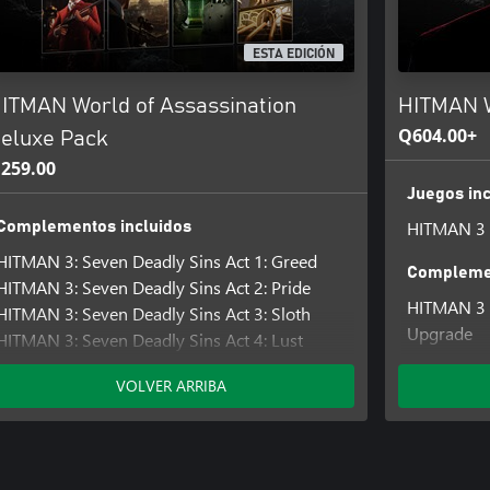
ESTA EDICIÓN
ITMAN World of Assassination
HITMAN W
Q604.00+
eluxe Pack
259.00
Juegos inc
HITMAN 3
Complementos incluidos
HITMAN 3: Seven Deadly Sins Act 1: Greed
Complemen
HITMAN 3: Seven Deadly Sins Act 2: Pride
HITMAN 3 
HITMAN 3: Seven Deadly Sins Act 3: Sloth
Upgrade
HITMAN 3: Seven Deadly Sins Act 4: Lust
HITMAN 3 
HITMAN 3: Seven Deadly Sins Act 5: Gluttony
HITMAN 3 
VOLVER ARRIBA
HITMAN 3: Seven Deadly Sins Act 7: Wrath
First Seas
HITMAN 3: Seven Deadly Sins Act 6: Envy
HITMAN 3 
HITMAN 3 Access Pass: HITMAN 2 Expansion
HITMAN 3 
HITMAN 3 Access Pass: HITMAN 1 GOTY