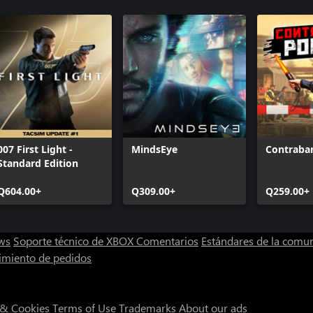
HITMAN 3 
Upgrade
HITMAN 3 
HITMAN 3 - Deluxe Pack
HITMAN 3 
HITMAN 3 -
007 First Light -
MindsEye
Contraban
Standard Edition
Q604.00+
Q309.00+
Q259.00+
ws
Soporte técnico de XBOX
Comentarios
Estándares de la comu
imiento de pedidos
 & Cookies
Terms of Use
Trademarks
About our ads