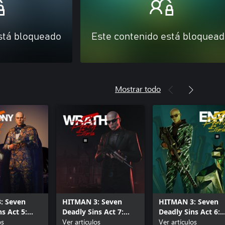
stá bloqueado
Este contenido está bloquea
Mostrar todo
: Seven
HITMAN 3: Seven
HITMAN 3: Seven
s Act 5:
Deadly Sins Act 7:
Deadly Sins Act 6:
os
Wrath
Ver artículos
Envy
Ver artículos