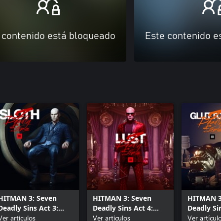
 contenido está bloqueado
Este contenido e
HITMAN 3: Seven
HITMAN 3: Seven
HITMAN 3
Deadly Sins Act 3:
Deadly Sins Act 4:
Deadly Sin
Sloth
Ver artículos
Lust
Ver artículos
Gluttony
Ver artícul