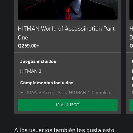
HITMAN World of Assassination Part
H
One
D
Q259.00+
Q
Juegos incluidos
HITMAN 3
Complementos incluidos
HITMAN 3 Access Pass: HITMAN 1 Complete
First Season
IR AL JUEGO
HITMAN 3 Access Pass: HITMAN 1 GOTY
Upgrade
A los usuarios también les gusta esto