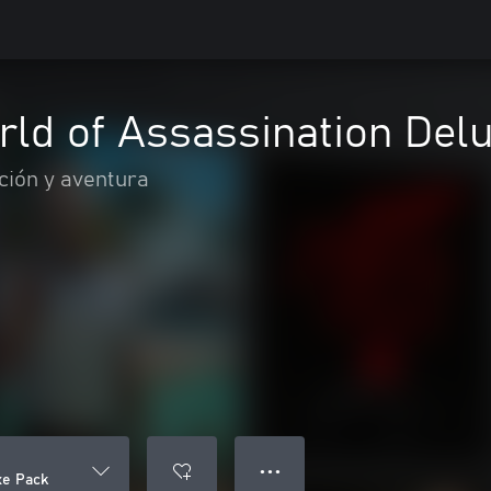
ld of Assassination Del
ción y aventura
● ● ●
xe Pack