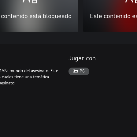
 contenido está bloqueado
Este contenido e
Jugar con
MAN: mundo del asesinato. Este
PC
s cuales tiene una temática
sesinato: