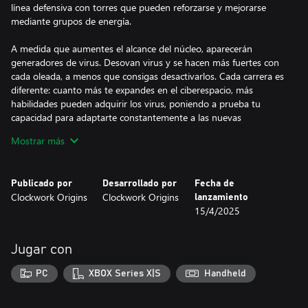
línea defensiva con torres que pueden reforzarse y mejorarse
mediante grupos de energía.
A medida que aumentes el alcance del núcleo, aparecerán
generadores de virus. Desovan virus y se hacen más fuertes con
cada oleada, a menos que consigas desactivarlos. Cada carrera es
diferente: cuanto más te expandes en el ciberespacio, más
habilidades pueden adquirir los virus, poniendo a prueba tu
capacidad para adaptarte constantemente a las nuevas
condiciones del juego.
Mostrar más
- Construye torres únicas -
Las torres cibernéticas son tu única defensa contra los virus.
Publicado por
Desarrollado por
Fecha de
Colócalas sabiamente, mejóralas con campos de poder, mejóralas
Clockwork Origins
Clockwork Origins
lanzamiento
con nuevas habilidades completando misiones y usa puntos de
15/4/2025
habilidad para personalizarlas según tus necesidades.
- Explora el ciberespacio -
Jugar con
Colocando las fichas hexagonales, exploras el ciberespacio,
encontrándote con seis biomas diferentes, muchos eventos
PC
XBOX Series X|S
Handheld
distintos y jefes virus ocultos en las fichas generadoras. Hay una
campaña con escenarios predefinidos, un modo sin fin con mapas